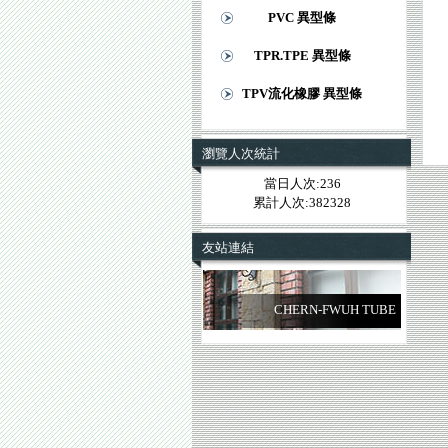
PVC 異型條
TPR.TPE 異型條
TPV流化橡膠 異型條
瀏覽人次統計
當日人次:236
累計人次:382328
友站連結
CHERN-FWUH TUBE